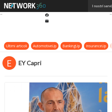
Twitter
I nostri servi
Linkedin
Facebook
Email
Ultimi articoli
AutomotiveUp
BankingUp
InsuranceUp
E
EY Capri