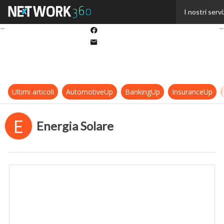
Twitter
I nostri servi
Linkedin
Facebook
Email
Ultimi articoli
AutomotiveUp
BankingUp
InsuranceUp
E
Energia Solare