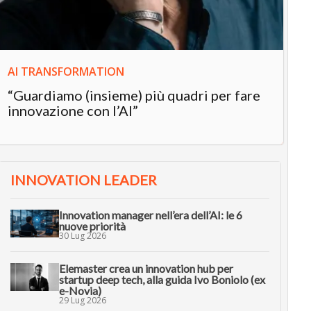
in
AI TRANSFORMATION
“Guardiamo (insieme) più quadri per fare
innovazione con l’AI”
INNOVATION LEADER
Innovation manager nell’era dell’AI: le 6
nuove priorità
30 Lug 2026
Elemaster crea un innovation hub per
startup deep tech, alla guida Ivo Boniolo (ex
e-Novia)
29 Lug 2026