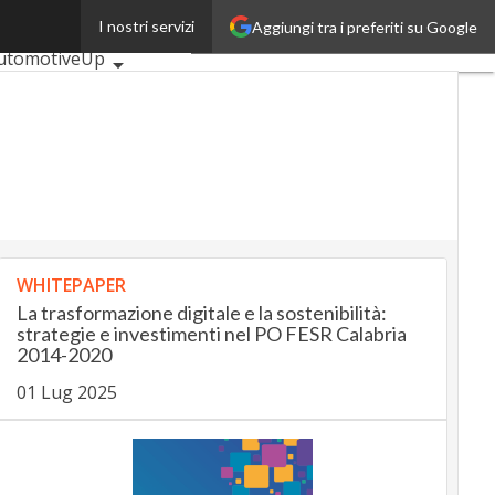
I nostri servizi
Aggiungi tra i preferiti su Google
timi articoli
utomotiveUp
ankingUp
nsuranceUp
RetailUp
martMobilityUp
roptech
Startup
WHITEPAPER
La trasformazione digitale e la sostenibilità:
strategie e investimenti nel PO FESR Calabria
2014-2020
01 Lug 2025