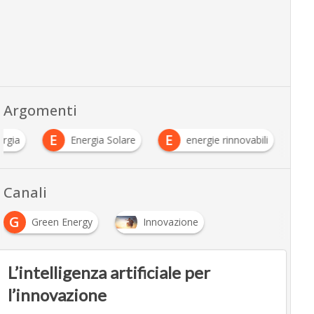
Argomenti
E
E
ergia
Energia Solare
energie rinnovabili
Canali
G
Green Energy
Innovazione
L’intelligenza artificiale per
l’innovazione