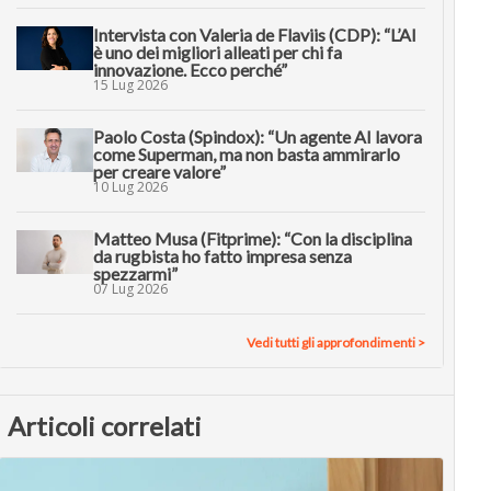
Intervista con Valeria de Flaviis (CDP): “L’AI
è uno dei migliori alleati per chi fa
innovazione. Ecco perché”
15 Lug 2026
Paolo Costa (Spindox): “Un agente AI lavora
come Superman, ma non basta ammirarlo
per creare valore”
10 Lug 2026
Matteo Musa (Fitprime): “Con la disciplina
da rugbista ho fatto impresa senza
spezzarmi”
07 Lug 2026
Vedi tutti gli approfondimenti >
Articoli correlati