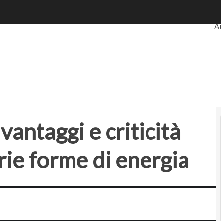
taggi e criticità dell’utilizzo delle varie forme di energia
Ul
A
B
I
S
P
vantaggi e criticità
arie forme di energia