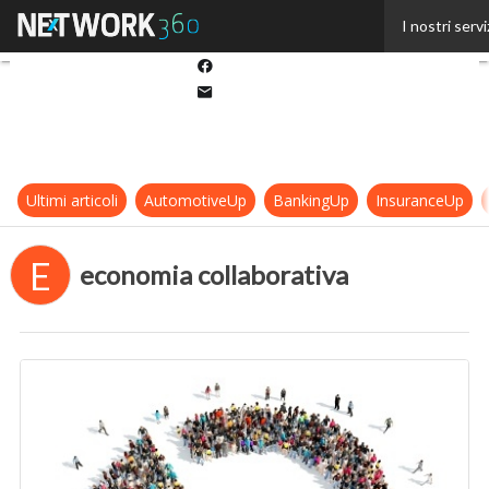
Twitter
I nostri servi
Linkedin
Facebook
Email
Ultimi articoli
AutomotiveUp
BankingUp
InsuranceUp
E
economia collaborativa