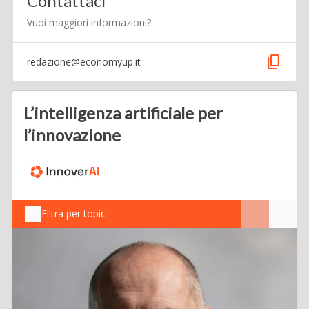
Contattaci
Vuoi maggiori informazioni?
content_copy
redazione@economyup.it
L’intelligenza artificiale per
l’innovazione
Filtra per topic