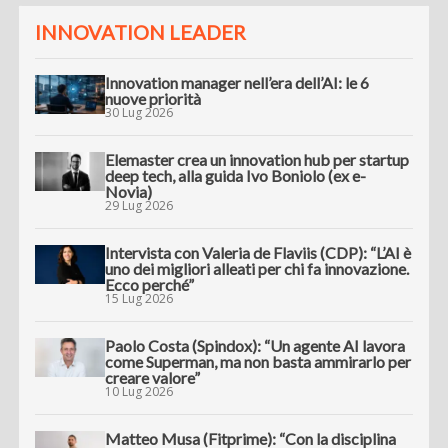
INNOVATION LEADER
Innovation manager nell’era dell’AI: le 6
nuove priorità
30 Lug 2026
Elemaster crea un innovation hub per startup
deep tech, alla guida Ivo Boniolo (ex e-
Novia)
29 Lug 2026
Intervista con Valeria de Flaviis (CDP): “L’AI è
uno dei migliori alleati per chi fa innovazione.
Ecco perché”
15 Lug 2026
Paolo Costa (Spindox): “Un agente AI lavora
come Superman, ma non basta ammirarlo per
creare valore”
10 Lug 2026
Matteo Musa (Fitprime): “Con la disciplina