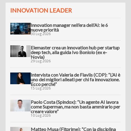
INNOVATION LEADER
Innovation manager nell’era dell’AI: le 6
nuove priorità
30 Lug 2026
Elemaster crea un innovation hub per startup
deep tech, alla guida Ivo Boniolo (ex e-
Novia)
29 Lug 2026
Intervista con Valeria de Flaviis (CDP): “L’AI è
uno dei migliori alleati per chi fa innovazione.
Ecco perché”
15 Lug 2026
Paolo Costa (Spindox): “Un agente AI lavora
come Superman, ma non basta ammirarlo per
creare valore”
10 Lug 2026
Matteo Musa (Fitprime): “Con la disciplina