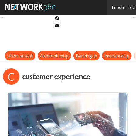
Twitter
I nostri servi
Linkedin
Facebook
Email
Ultimi articoli
AutomotiveUp
BankingUp
InsuranceUp
C
customer experience