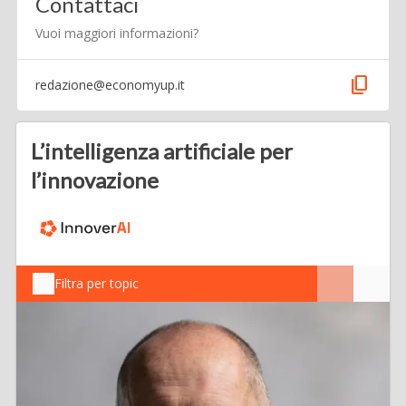
Contattaci
Vuoi maggiori informazioni?
content_copy
redazione@economyup.it
L’intelligenza artificiale per
l’innovazione
Filtra per topic