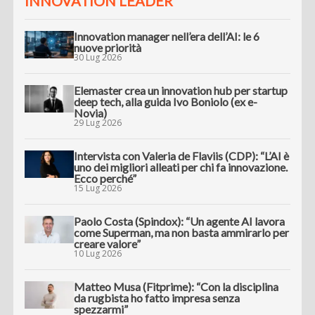
INNOVATION LEADER
Innovation manager nell’era dell’AI: le 6
nuove priorità
30 Lug 2026
Elemaster crea un innovation hub per startup
deep tech, alla guida Ivo Boniolo (ex e-
Novia)
29 Lug 2026
Intervista con Valeria de Flaviis (CDP): “L’AI è
uno dei migliori alleati per chi fa innovazione.
Ecco perché”
15 Lug 2026
Paolo Costa (Spindox): “Un agente AI lavora
come Superman, ma non basta ammirarlo per
creare valore”
10 Lug 2026
Matteo Musa (Fitprime): “Con la disciplina
da rugbista ho fatto impresa senza
spezzarmi”