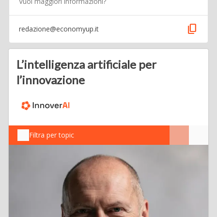
Vuoi maggiori informazioni?
content_copy
redazione@economyup.it
L’intelligenza artificiale per
l’innovazione
Filtra per topic