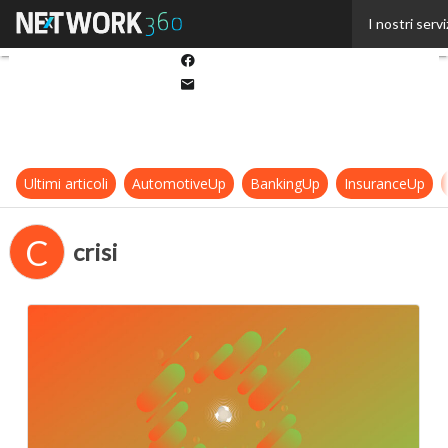
Twitter
I nostri servi
Linkedin
Facebook
Email
Ultimi articoli
AutomotiveUp
BankingUp
InsuranceUp
C
crisi