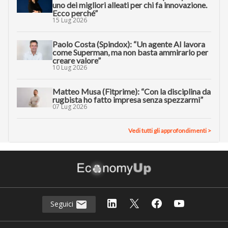
uno dei migliori alleati per chi fa innovazione.
Ecco perché”
15 Lug 2026
Paolo Costa (Spindox): “Un agente AI lavora
come Superman, ma non basta ammirarlo per
creare valore”
10 Lug 2026
Matteo Musa (Fitprime): “Con la disciplina da
rugbista ho fatto impresa senza spezzarmi”
07 Lug 2026
Vedi tutti gli approfondimenti >
Seguici