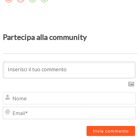
Partecipa alla community
N
Em