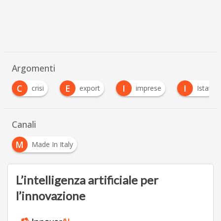
Argomenti
C
E
I
I
crisi
export
imprese
Istat
Canali
M
Made In Italy
L’intelligenza artificiale per
l’innovazione