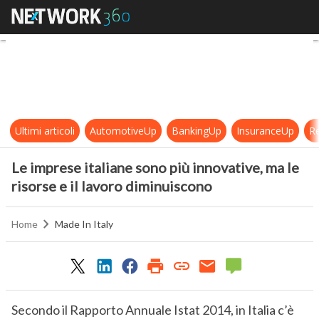
Le imprese italiane sono più innovat
Ultimi articoli
AutomotiveUp
BankingUp
InsuranceUp
Re
Le imprese italiane sono più innovative, ma le
risorse e il lavoro diminuiscono
Home
Made In Italy
Secondo il Rapporto Annuale Istat 2014, in Italia c’è