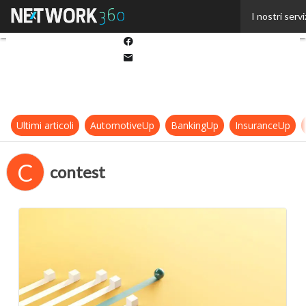
Twitter
I nostri servi
Linkedin
Facebook
Email
Ultimi articoli
AutomotiveUp
BankingUp
InsuranceUp
C
contest