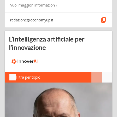
Vuoi maggiori informazioni?
content_copy
redazione@economyup.it
L’intelligenza artificiale per
l’innovazione
Filtra per topic