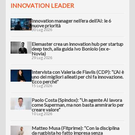
INNOVATION LEADER
Innovation manager nell’era dell’AI: le 6
nuove priorità
30 Lug 2026
Elemaster crea un innovation hub per startup
deep tech, alla guida Ivo Boniolo (ex e-
Novia)
29 Lug 2026
Intervista con Valeria de Flaviis (CDP): “L’AI è
uno dei migliori alleati per chi fa innovazione.
Ecco perché”
15 Lug 2026
Paolo Costa (Spindox): “Un agente AI lavora
come Superman, ma non basta ammirarlo per
creare valore”
10 Lug 2026
Matteo Musa (Fitprime): “Con la disciplina
da rugbista ho fatto impresa senza