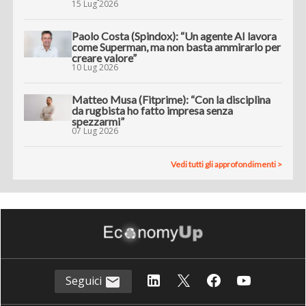
15 Lug 2026
Paolo Costa (Spindox): “Un agente AI lavora
come Superman, ma non basta ammirarlo per
creare valore”
10 Lug 2026
Matteo Musa (Fitprime): “Con la disciplina
da rugbista ho fatto impresa senza
spezzarmi”
07 Lug 2026
Vedi tutti gli approfondimenti >
Seguici