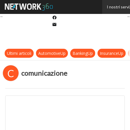
Twitter
I nostri servi
Linkedin
Facebook
Email
Ultimi articoli
AutomotiveUp
BankingUp
InsuranceUp
C
comunicazione