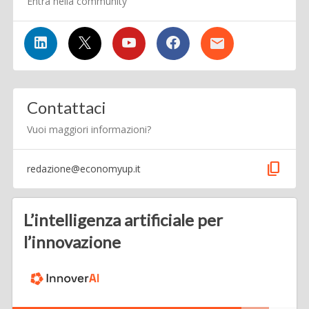
Entra nella community
Contattaci
Vuoi maggiori informazioni?
content_copy
redazione@economyup.it
L’intelligenza artificiale per
l’innovazione