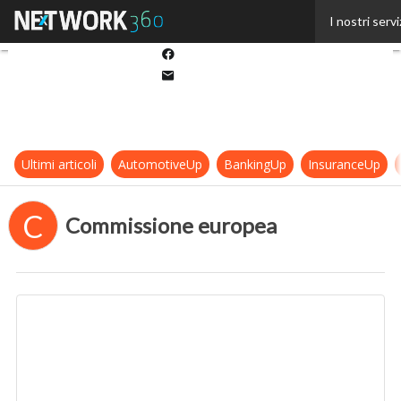
Twitter
I nostri servi
Linkedin
Facebook
Email
Ultimi articoli
AutomotiveUp
BankingUp
InsuranceUp
C
Commissione europea