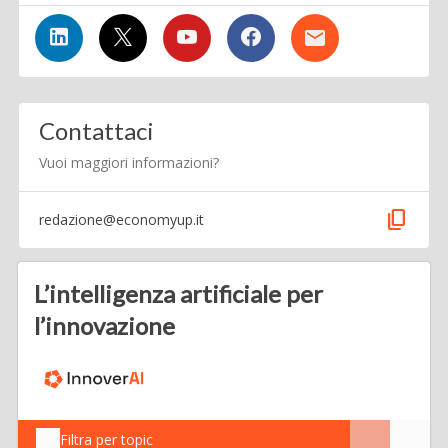
Contattaci
Vuoi maggiori informazioni?
content_copy
redazione@economyup.it
L’intelligenza artificiale per
l’innovazione
Filtra per topic