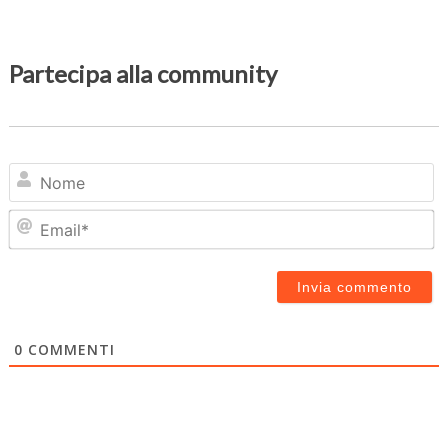
Partecipa alla community
N
Em
0
COMMENTI