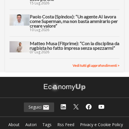
15 Lug 2026
Paolo Costa (Spindox): “Un agente AI lavora
come Superman, ma non basta ammirarlo per
creare valore”
10 Lug 2026
Matteo Musa (Fitprime): “Con la disciplina da
rugbista ho fatto impresa senza spezzarmi”
07 Lug 2026
Vedi tutti gli approfondimenti >
Seguici
About
Autori
Tags
Rss Feed
Privacy e Cookie Policy