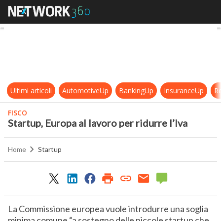
Startup, Europa al lavoro per ridurr
Ultimi articoli
AutomotiveUp
BankingUp
InsuranceUp
Re
FISCO
Startup, Europa al lavoro per ridurre l’Iva
Home
Startup
La Commissione europea vuole introdurre una soglia
minima comune “a sostegno delle piccole startup che