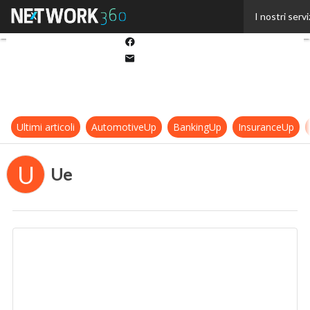
Twitter
I nostri servi
Linkedin
Facebook
Email
Ultimi articoli
AutomotiveUp
BankingUp
InsuranceUp
U
Ue