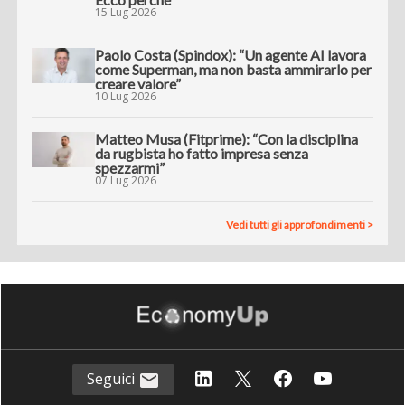
15 Lug 2026
Paolo Costa (Spindox): “Un agente AI lavora
come Superman, ma non basta ammirarlo per
creare valore”
10 Lug 2026
Matteo Musa (Fitprime): “Con la disciplina
da rugbista ho fatto impresa senza
spezzarmi”
07 Lug 2026
Vedi tutti gli approfondimenti >
Seguici