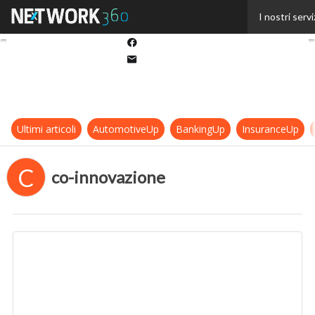
Twitter
I nostri servi
Linkedin
Facebook
Email
Ultimi articoli
AutomotiveUp
BankingUp
InsuranceUp
C
co-innovazione