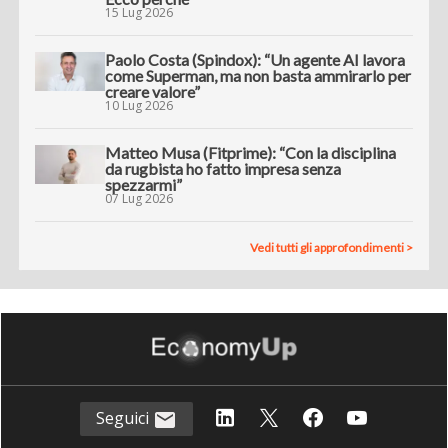
15 Lug 2026
Paolo Costa (Spindox): “Un agente AI lavora
come Superman, ma non basta ammirarlo per
creare valore”
10 Lug 2026
Matteo Musa (Fitprime): “Con la disciplina
da rugbista ho fatto impresa senza
spezzarmi”
07 Lug 2026
Vedi tutti gli approfondimenti >
Seguici