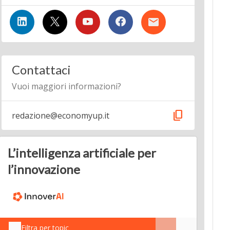
Contattaci
Vuoi maggiori informazioni?
content_copy
redazione@economyup.it
L’intelligenza artificiale per
l’innovazione
Filtra per topic