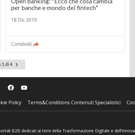
Open banking: "Ecco che cosa cambia
per banche e mondo del fintech"
18 Dic 2019
Condividi
Pagina
 1 di 4
successiva
kie Policy
Terms&Conditions Contenuti Specialistici
Coo
 portali B2B dedicati ai temi della Trasformazione Digitale e dell’Innov