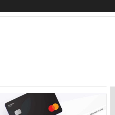
motiveUp
BankingUp
InsuranceUp
RetailUp
SmartM