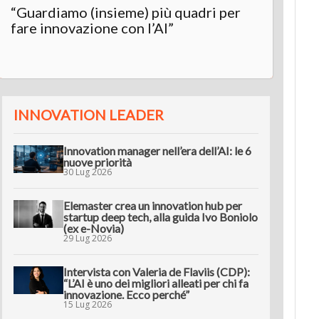
“Guardiamo (insieme) più quadri per
Inter
fare innovazione con l’AI”
“L’AI 
innov
INNOVATION LEADER
Innovation manager nell’era dell’AI: le 6
nuove priorità
30 Lug 2026
Elemaster crea un innovation hub per
startup deep tech, alla guida Ivo Boniolo
(ex e-Novia)
29 Lug 2026
Intervista con Valeria de Flaviis (CDP):
“L’AI è uno dei migliori alleati per chi fa
innovazione. Ecco perché”
15 Lug 2026