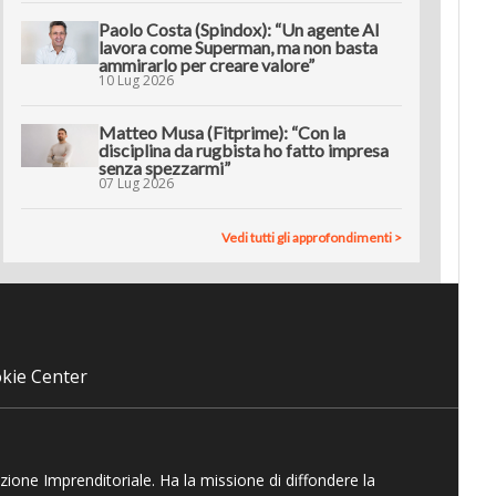
Paolo Costa (Spindox): “Un agente AI
lavora come Superman, ma non basta
ammirarlo per creare valore”
10 Lug 2026
Matteo Musa (Fitprime): “Con la
disciplina da rugbista ho fatto impresa
senza spezzarmi”
07 Lug 2026
Vedi tutti gli approfondimenti >
kie Center
azione Imprenditoriale. Ha la missione di diffondere la