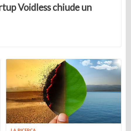
artup Voidless chiude un
LA RICERCA