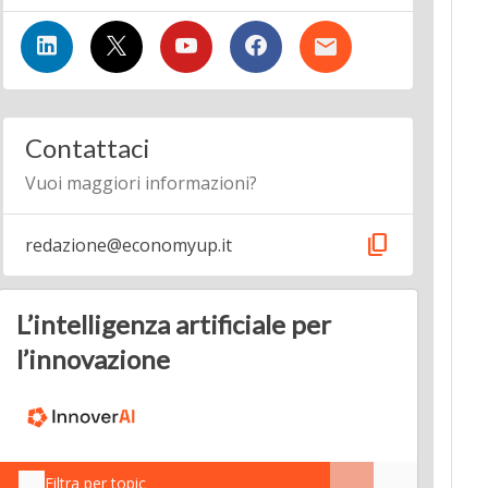
Contattaci
Vuoi maggiori informazioni?
content_copy
redazione@economyup.it
L’intelligenza artificiale per
l’innovazione
Filtra per topic