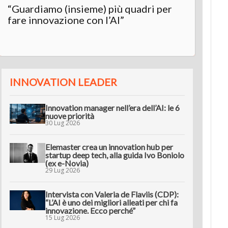
“Guardiamo (insieme) più quadri per
Inter
fare innovazione con l’AI”
“L’AI 
innov
INNOVATION LEADER
Innovation manager nell’era dell’AI: le 6
nuove priorità
30 Lug 2026
Elemaster crea un innovation hub per
startup deep tech, alla guida Ivo Boniolo
(ex e-Novia)
29 Lug 2026
Intervista con Valeria de Flaviis (CDP):
“L’AI è uno dei migliori alleati per chi fa
innovazione. Ecco perché”
15 Lug 2026