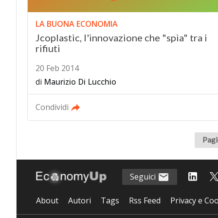
LA BUONA ECONOMIA
Jcoplastic, l'innovazione che "spia" tra i
rifiuti
20 Feb 2014
di
Maurizio Di Lucchio
Condividi
Pagi
Seguici
About
Autori
Tags
Rss Feed
Privacy e Coo