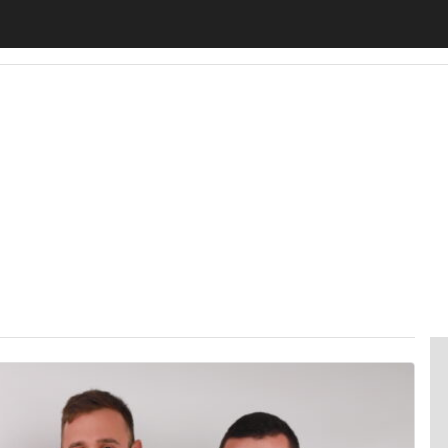
motiveUp
BankingUp
InsuranceUp
RetailUp
SmartM