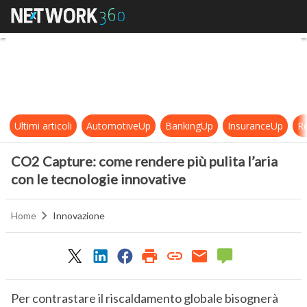
CO2 Capture: come rendere più puli
Ultimi articoli
AutomotiveUp
BankingUp
InsuranceUp
Re
CO2 Capture: come rendere più pulita l’aria
con le tecnologie innovative
Home
Innovazione
Per contrastare il riscaldamento globale bisognerà