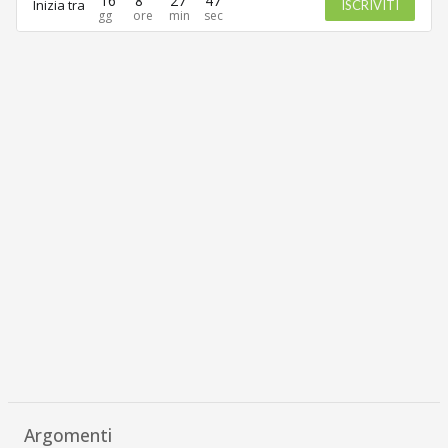
16
8
27
47
Inizia tra
ISCRIVITI
Argomenti