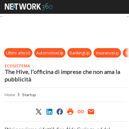
The Hive, l’officina di imprese che
Ultimi articoli
AutomotiveUp
BankingUp
InsuranceUp
Re
ECOSISTEMA
The Hive, l’officina di imprese che non ama la
pubblicità
Home
Startup