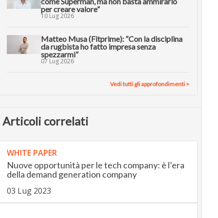
come Superman, ma non basta ammirarlo
per creare valore”
10 Lug 2026
Matteo Musa (Fitprime): “Con la disciplina
da rugbista ho fatto impresa senza
spezzarmi”
07 Lug 2026
Vedi tutti gli approfondimenti >
Articoli correlati
WHITE PAPER
Nuove opportunità per le tech company: è l’era
della demand generation company
03 Lug 2023