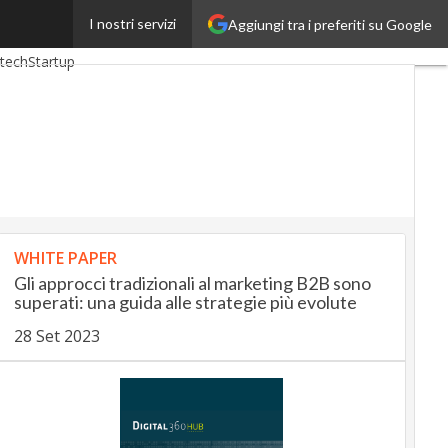
I nostri servizi
Aggiungi tra i preferiti su Google
ngUp
InsuranceUp
tech
Startup
WHITE PAPER
Gli approcci tradizionali al marketing B2B sono
superati: una guida alle strategie più evolute
28 Set 2023