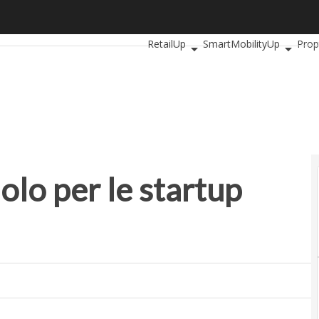
o per le startup nella moda?
Ultimi articoli
AutomotiveUp
Banki
RetailUp
SmartMobilityUp
Prop
olo per le startup