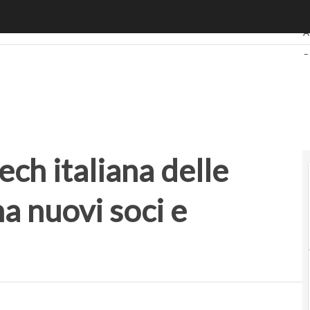
 italiana delle polizze istantanee, ha nuovi soci e capitali
U
A
B
R
S
P
ech italiana delle
ha nuovi soci e