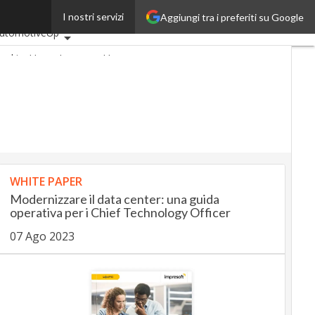
I nostri servizi
Aggiungi tra i preferiti su Google
ltimi articoli
utomotiveUp
ankingUp
InsuranceUp
etailUp
martMobilityUp
roptech
Startup
WHITE PAPER
Modernizzare il data center: una guida
operativa per i Chief Technology Officer
07 Ago 2023