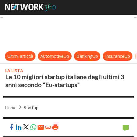
Le 10 migliori startup italiane degl
Ultimi articoli
AutomotiveUp
BankingUp
InsuranceUp
LA LISTA
Le 10 migliori startup italiane degli ultimi 3
anni secondo “Eu-startups”
Home
Startup