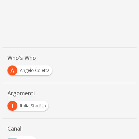
Who's Who
A
Angelo Coletta
Argomenti
I
Italia StartUp
Canali