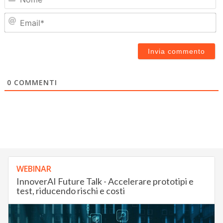
Em
0
COMMENTI
WEBINAR
InnoverAI Future Talk - Accelerare prototipi e
test, riducendo rischi e costi