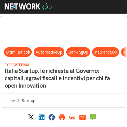
Italia Startup, le richieste al Gover
Ultimi articoli
AutomotiveUp
BankingUp
InsuranceUp
Re
ECOSISTEMA
Italia Startup, le richieste al Governo:
capitali, sgravi fiscali e incentivi per chi fa
open innovation
Home
Startup