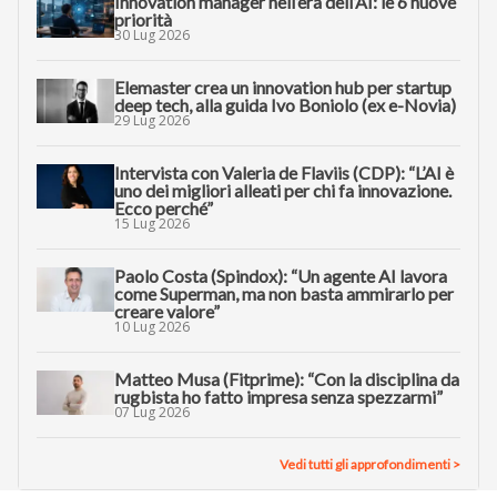
Innovation manager nell’era dell’AI: le 6 nuove
priorità
30 Lug 2026
Elemaster crea un innovation hub per startup
deep tech, alla guida Ivo Boniolo (ex e-Novia)
29 Lug 2026
Intervista con Valeria de Flaviis (CDP): “L’AI è
uno dei migliori alleati per chi fa innovazione.
Ecco perché”
15 Lug 2026
Paolo Costa (Spindox): “Un agente AI lavora
come Superman, ma non basta ammirarlo per
creare valore”
10 Lug 2026
Matteo Musa (Fitprime): “Con la disciplina da
rugbista ho fatto impresa senza spezzarmi”
07 Lug 2026
Vedi tutti gli approfondimenti >