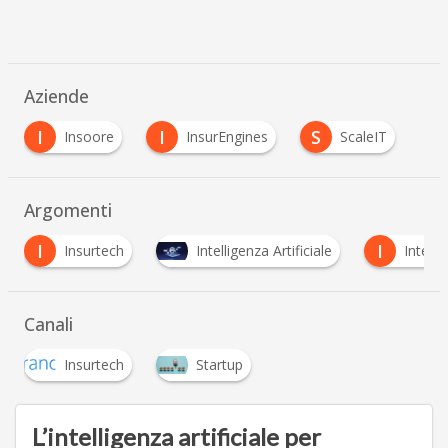
Aziende
I
I
S
Insoore
InsurEngines
ScaleIT
Argomenti
I
I
Intelligenza Artificiale
Internet of Things
Canali
Insurtech
Startup
L’intelligenza artificiale per