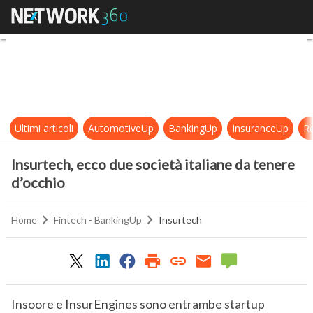
Insurtech, ecco due società italia
Ultimi articoli
AutomotiveUp
BankingUp
InsuranceUp
Re
Insurtech, ecco due società italiane da tenere
d’occhio
Home
Fintech - BankingUp
Insurtech
Insoore e InsurEngines sono entrambe startup