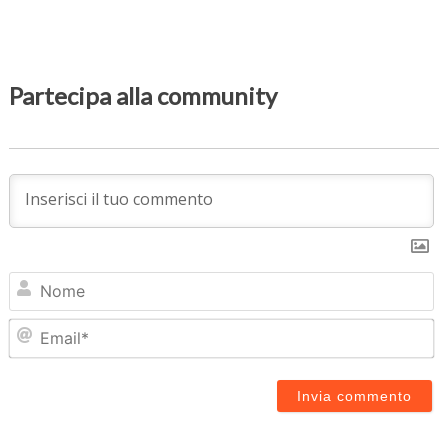
Partecipa alla community
N
Em