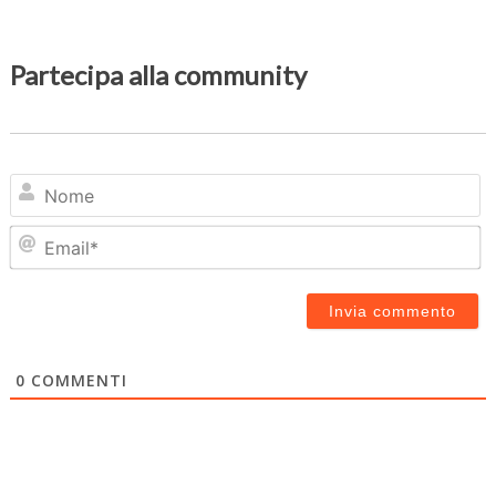
Partecipa alla community
N
Em
0
COMMENTI