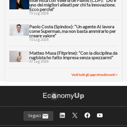
Intervista con Valeria de Flaviis (CDP): “L’AI è
uno dei migliori alleati per chi fa innovazione.
Ecco perché”
15 Lug 2026
Paolo Costa (Spindox): “Un agente AI lavora
come Superman, ma non basta ammirarlo per
creare valore”
10 Lug 2026
Matteo Musa (Fitprime): “Con la disciplina da
rugbista ho fatto impresa senza spezzarmi”
07 Lug 2026
Vedi tutti gli approfondimenti >
Seguici