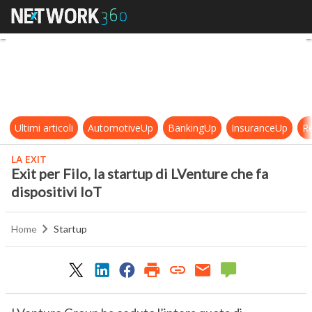
Exit per Filo, la startup di LVenture
Ultimi articoli
AutomotiveUp
BankingUp
InsuranceUp
Re
LA EXIT
Exit per Filo, la startup di LVenture che fa
dispositivi IoT
Home
Startup