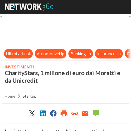
CharityStars, 1 milione di euro dai
Ultimi articoli
AutomotiveUp
BankingUp
InsuranceUp
Re
INVESTIMENTI
CharityStars, 1 milione di euro dai Moratti e
da Unicredit
Home
Startup