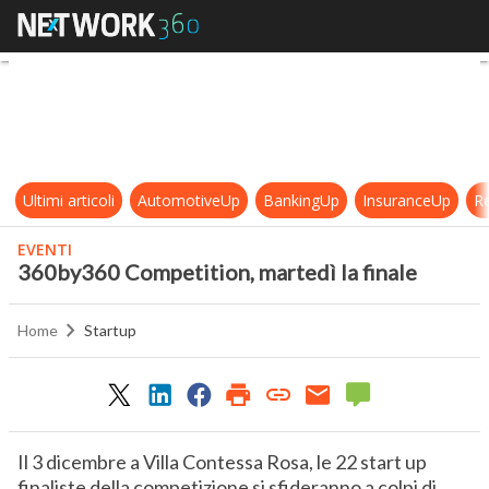
360by360 Competition, martedì la 
Ultimi articoli
AutomotiveUp
BankingUp
InsuranceUp
Re
EVENTI
360by360 Competition, martedì la finale
Home
Startup
Il 3 dicembre a Villa Contessa Rosa, le 22 start up
finaliste della competizione si sfideranno a colpi di