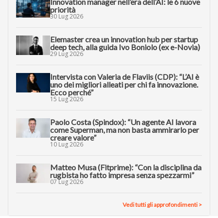
Innovation manager nell’era dell’AI: le 6 nuove
priorità
30 Lug 2026
Elemaster crea un innovation hub per startup
deep tech, alla guida Ivo Boniolo (ex e-Novia)
29 Lug 2026
Intervista con Valeria de Flaviis (CDP): “L’AI è
uno dei migliori alleati per chi fa innovazione.
Ecco perché”
15 Lug 2026
Paolo Costa (Spindox): “Un agente AI lavora
come Superman, ma non basta ammirarlo per
creare valore”
10 Lug 2026
Matteo Musa (Fitprime): “Con la disciplina da
rugbista ho fatto impresa senza spezzarmi”
07 Lug 2026
Vedi tutti gli approfondimenti >