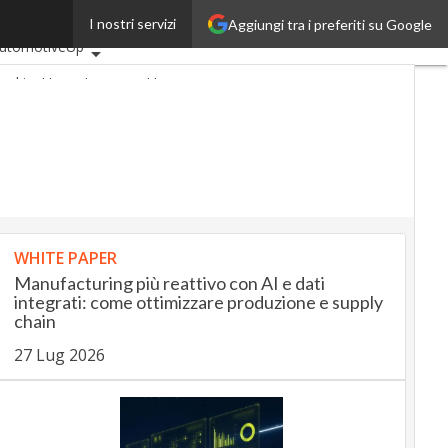
I nostri servizi
Aggiungi tra i preferiti su Google
ltimi articoli
utomotiveUp
ankingUp
InsuranceUp
etailUp
martMobilityUp
roptech
Startup
WHITE PAPER
Manufacturing più reattivo con AI e dati
integrati: come ottimizzare produzione e supply
chain
27 Lug 2026