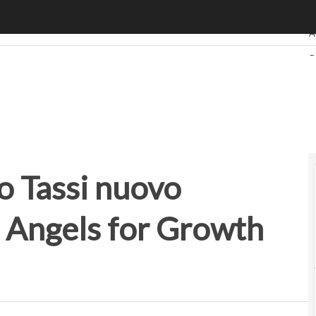
Tassi nuovo presidente di Italian Angels for Growth (IAG)
U
A
B
R
S
P
o Tassi nuovo
n Angels for Growth