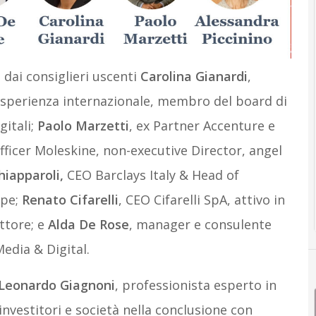
 dai consiglieri uscenti
Carolina Gianardi
,
 esperienza internazionale, membro del board di
gitali;
Paolo Marzetti
, ex Partner Accenture e
Officer Moleskine, non-executive Director, angel
hiapparoli,
CEO Barclays Italy & Head of
ope;
Renato Cifarelli
, CEO Cifarelli SpA, attivo in
ettore; e
Alda De Rose
, manager e consulente
edia & Digital.
Leonardo Giagnoni
, professionista esperto in
nvestitori e società nella conclusione con