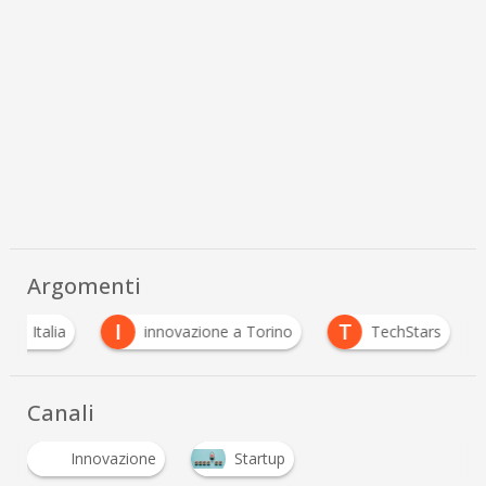
Argomenti
I
T
ema Italia
innovazione a Torino
TechStars
Canali
Innovazione
Startup