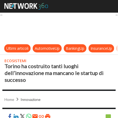
Torino ha costruito tanti luoghi d
Ultimi articoli
AutomotiveUp
BankingUp
InsuranceUp
ECOSISTEMI
Torino ha costruito tanti luoghi
dell’innovazione ma mancano le startup di
successo
Home
Innovazione