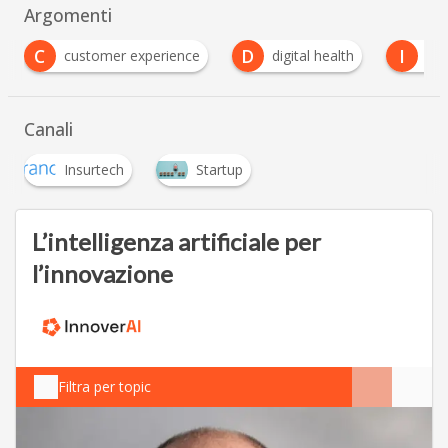
Argomenti
C
D
I
customer experience
digital health
Ins
Canali
Insurtech
Startup
L’intelligenza artificiale per
l’innovazione
Filtra per topic