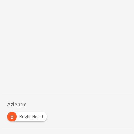
Aziende
B
Bright Health