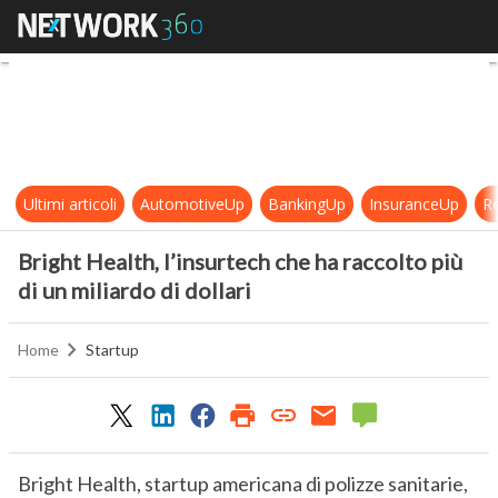
Bright Health, l’insurtech che ha rac
Ultimi articoli
AutomotiveUp
BankingUp
InsuranceUp
Re
Bright Health, l’insurtech che ha raccolto più
di un miliardo di dollari
Home
Startup
Bright Health, startup americana di polizze sanitarie,