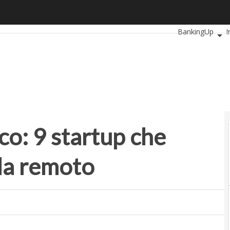
: 9 startup che offrono assistenza da remoto
Ultimi articoli
Au
BankingUp
I
SmartMobilityU
co: 9 startup che
da remoto