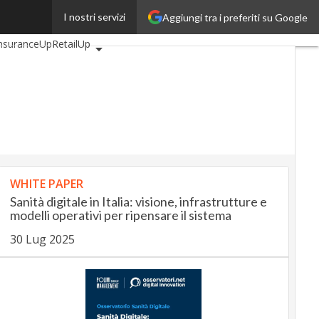
I nostri servizi
Aggiungi tra i preferiti su Google
tomotiveUp
nsuranceUp
RetailUp
p
Proptech
Startup
WHITE PAPER
Sanità digitale in Italia: visione, infrastrutture e
modelli operativi per ripensare il sistema
30 Lug 2025