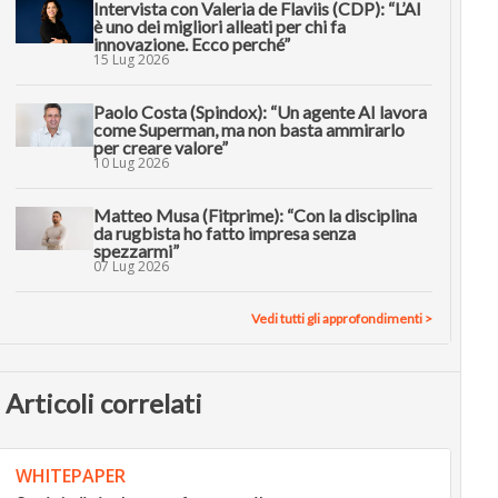
Intervista con Valeria de Flaviis (CDP): “L’AI
è uno dei migliori alleati per chi fa
innovazione. Ecco perché”
15 Lug 2026
Paolo Costa (Spindox): “Un agente AI lavora
come Superman, ma non basta ammirarlo
per creare valore”
10 Lug 2026
Matteo Musa (Fitprime): “Con la disciplina
da rugbista ho fatto impresa senza
spezzarmi”
07 Lug 2026
Vedi tutti gli approfondimenti >
Articoli correlati
WHITEPAPER