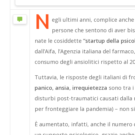
N
egli ultimi anni, complice anch
persone che sentono di aver bi
nate le cosiddette
“startup della psico
dall’Aifa, l’Agenzia italiana del farmac
consumo degli ansiolitici rispetto al 2
Tuttavia, le risposte degli italiani di f
panico, ansia, irrequietezza
sono tra i
disturbi post-traumatici causati dalla 
per fronteggiare la pandemia) – non si
È aumentato, infatti, anche il numero d
un supporto psicologico, grazie anche