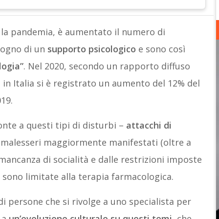
e la pandemia, è aumentato il numero di
sogno di un
supporto psicologico
e sono così
logia”
. Nel 2020, secondo un rapporto diffuso
o, in Italia si è registrato un aumento del 12% del
019.
ronte a questi tipi di disturbi –
attacchi di
 malesseri maggiormente manifestati (oltre a
mancanza di socialità e dalle restrizioni imposte
 sono limitate alla terapia farmacologica.
i persone che si rivolge a uno specialista per
 a
un’evoluzione culturale su questi temi
, che