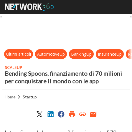
Bending Spoons, finanziamento di 7
Ultimi articoli
AutomotiveUp
BankingUp
InsuranceUp
Re
SCALEUP
Bending Spoons, finanziamento di 70 milioni
per conquistare il mondo con le app
Home
Startup