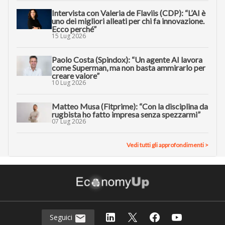
Intervista con Valeria de Flaviis (CDP): “L’AI è
uno dei migliori alleati per chi fa innovazione.
Ecco perché”
15 Lug 2026
Paolo Costa (Spindox): “Un agente AI lavora
come Superman, ma non basta ammirarlo per
creare valore”
10 Lug 2026
Matteo Musa (Fitprime): “Con la disciplina da
rugbista ho fatto impresa senza spezzarmi”
07 Lug 2026
Vedi tutti gli approfondimenti >
Seguici