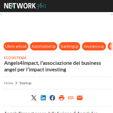
Angels4Impact, l’associazione dei 
Ultimi articoli
AutomotiveUp
BankingUp
InsuranceUp
Re
ECOSISTEMA
Angels4Impact, l’associazione dei business
angel per l’impact investing
Home
Startup