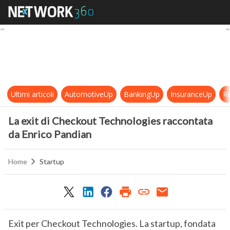
La exit di Checkout Technologies 
Ultimi articoli
AutomotiveUp
BankingUp
InsuranceUp
Re
La exit di Checkout Technologies raccontata
da Enrico Pandian
Home
Startup
Exit per Checkout Technologies. La startup, fondata