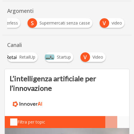
Argomenti
S
V
ashierless
Supermercati senza casse
video
Canali
V
RetailUp
Startup
Video
L’intelligenza artificiale per
l’innovazione
Filtra per topic