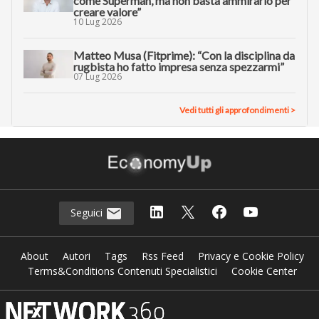
come Superman, ma non basta ammirarlo per
creare valore”
10 Lug 2026
Matteo Musa (Fitprime): “Con la disciplina da
rugbista ho fatto impresa senza spezzarmi”
07 Lug 2026
Vedi tutti gli approfondimenti >
Seguici
About
Autori
Tags
Rss Feed
Privacy e Cookie Policy
Terms&Conditions Contenuti Specialistici
Cookie Center