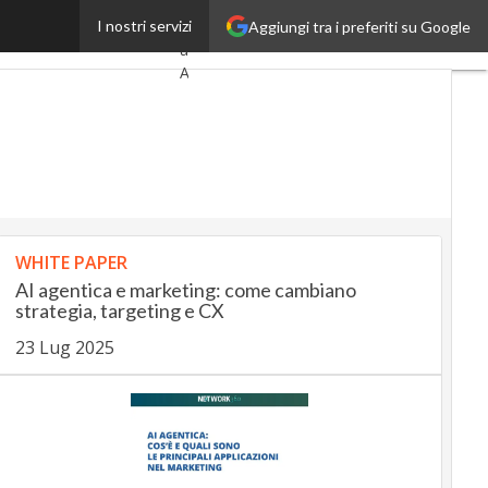
ovi mercati nel retail
I nostri servizi
Ultimi
Aggiungi tra i preferiti su Google
articoli
AutomotiveUp
BankingUp
InsuranceUp
RetailUp
WHITE PAPER
SmartMobilityUp
AI agentica e marketing: come cambiano
strategia, targeting e CX
Proptech
23 Lug 2025
Startup