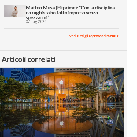
Matteo Musa (Fitprime): “Con la disciplina
da rugbista ho fatto impresa senza
spezzarmi”
07 Lug 2026
Vedi tutti gli approfondimenti >
Articoli correlati