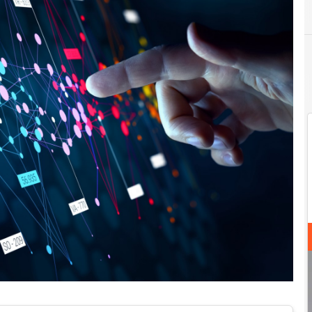
C
G
customer experience