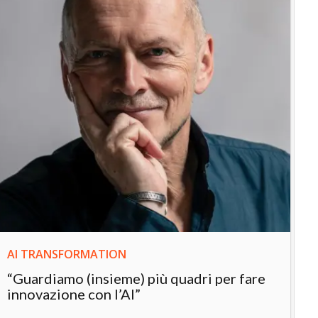
IN
In
“L
in
AI TRANSFORMATION
“Guardiamo (insieme) più quadri per fare
innovazione con l’AI”