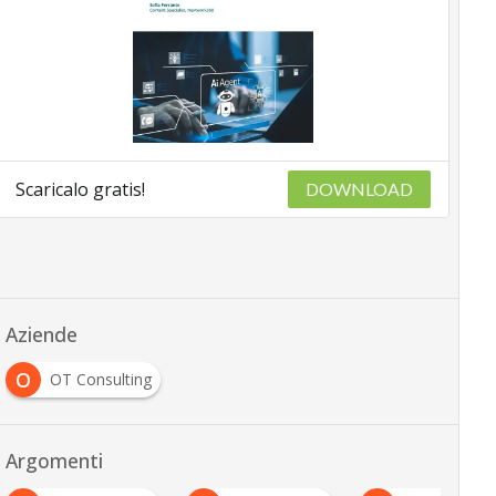
Scaricalo gratis!
DOWNLOAD
Aziende
O
OT Consulting
Argomenti