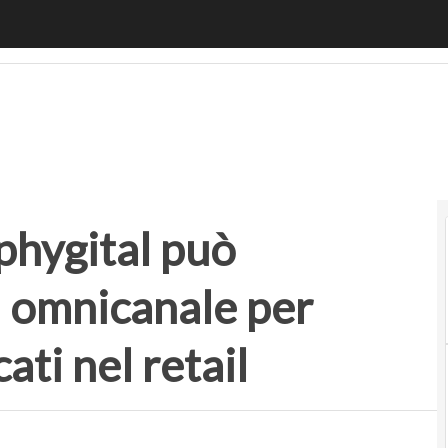
ital può migliorare i processi omnicanale per garantire nu
phygital può
i omnicanale per
ati nel retail