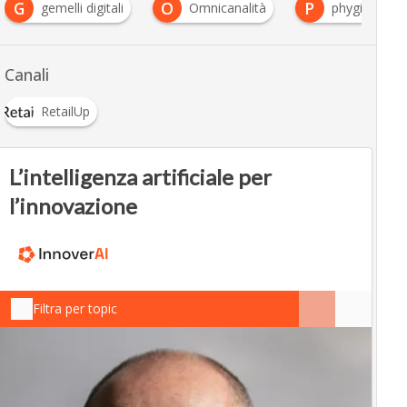
O
P
gemelli digitali
Omnicanalità
phygital
Canali
RetailUp
L’intelligenza artificiale per
l’innovazione
Filtra per topic