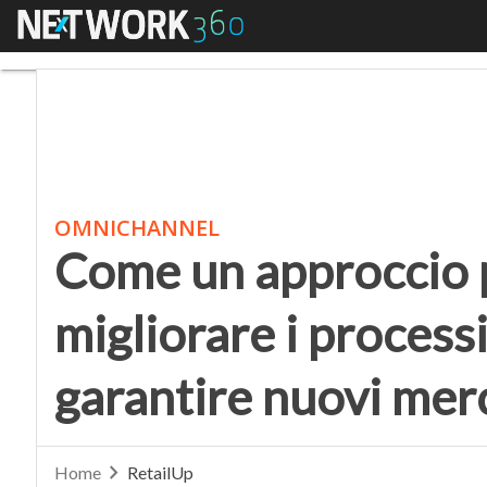
Menu
Come un approccio phyg
OMNICHANNEL
Come un approccio 
migliorare i process
garantire nuovi merc
Home
RetailUp