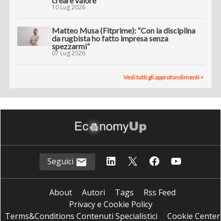
creare valore”
10 Lug 2026
Matteo Musa (Fitprime): “Con la disciplina
da rugbista ho fatto impresa senza
spezzarmi”
07 Lug 2026
Vedi tutti gli approfondimenti >
Seguici
About
Autori
Tags
Rss Feed
Privacy e Cookie Policy
Terms&Conditions Contenuti Specialistici
Cookie Center