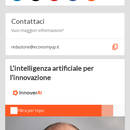
Contattaci
Vuoi maggiori informazioni?
content_copy
redazione@economyup.it
L’intelligenza artificiale per
l’innovazione
Filtra per topic