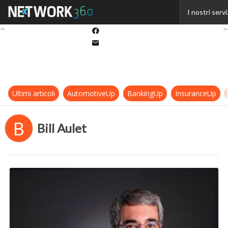
Twitter
I nostri servi
Linkedin
Facebook
Email
Ultimi articoli
AutomotiveUp
BankingUp
InsuranceUp
B
Bill Aulet