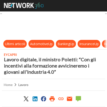
Lavoro digitale, il ministro Poletti:
Ultimi articoli
AutomotiveUp
BankingUp
InsuranceUp
Re
EYCAPRI
Lavoro digitale, il ministro Poletti: “Con gli
incentivi alla formazione avvicineremo i
giovani all’Industria 4.0”
Home
Lavoro