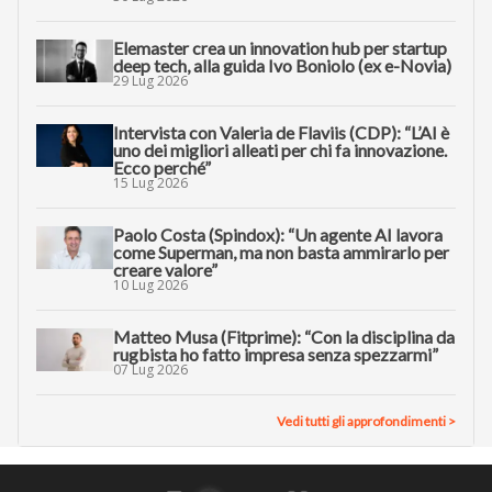
Elemaster crea un innovation hub per startup
deep tech, alla guida Ivo Boniolo (ex e-Novia)
29 Lug 2026
Intervista con Valeria de Flaviis (CDP): “L’AI è
uno dei migliori alleati per chi fa innovazione.
Ecco perché”
15 Lug 2026
Paolo Costa (Spindox): “Un agente AI lavora
come Superman, ma non basta ammirarlo per
creare valore”
10 Lug 2026
Matteo Musa (Fitprime): “Con la disciplina da
rugbista ho fatto impresa senza spezzarmi”
07 Lug 2026
Vedi tutti gli approfondimenti >