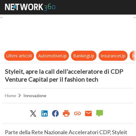
Styleit, apre la call dell’accelerat
Ultimi articoli
AutomotiveUp
BankingUp
InsuranceUp
Re
Styleit, apre la call dell’acceleratore di CDP
Venture Capital per il fashion tech
Home
Innovazione
Parte della Rete Nazionale Acceleratori CDP, Styleit