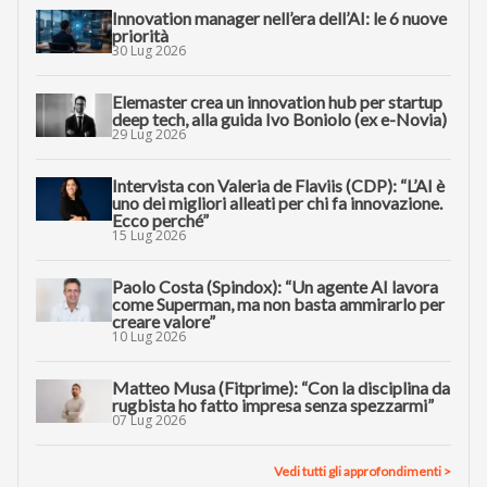
Innovation manager nell’era dell’AI: le 6 nuove
priorità
30 Lug 2026
Elemaster crea un innovation hub per startup
deep tech, alla guida Ivo Boniolo (ex e-Novia)
29 Lug 2026
Intervista con Valeria de Flaviis (CDP): “L’AI è
uno dei migliori alleati per chi fa innovazione.
Ecco perché”
15 Lug 2026
Paolo Costa (Spindox): “Un agente AI lavora
come Superman, ma non basta ammirarlo per
creare valore”
10 Lug 2026
Matteo Musa (Fitprime): “Con la disciplina da
rugbista ho fatto impresa senza spezzarmi”
07 Lug 2026
Vedi tutti gli approfondimenti >