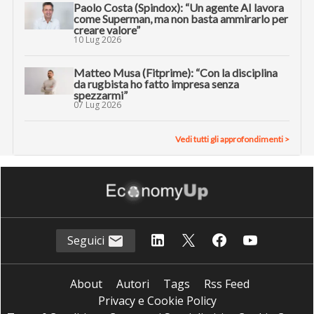
Paolo Costa (Spindox): “Un agente AI lavora
come Superman, ma non basta ammirarlo per
creare valore”
10 Lug 2026
Matteo Musa (Fitprime): “Con la disciplina
da rugbista ho fatto impresa senza
spezzarmi”
07 Lug 2026
Vedi tutti gli approfondimenti >
Seguici
About
Autori
Tags
Rss Feed
Privacy e Cookie Policy