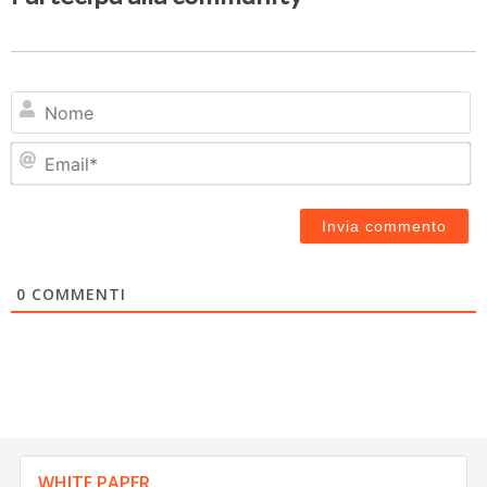
N
Em
0
COMMENTI
WHITE PAPER