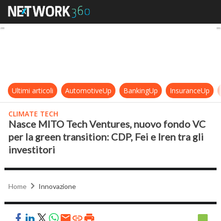
Nasce MITO Tech Ventures, nuovo fo
Ultimi articoli
AutomotiveUp
BankingUp
InsuranceUp
CLIMATE TECH
Nasce MITO Tech Ventures, nuovo fondo VC
per la green transition: CDP, Fei e Iren tra gli
investitori
Home
Innovazione