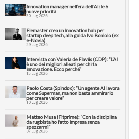
Innovation manager nell’era dell’AI: le 6
nuove priorità
30 Lug 2026
Elemaster crea un innovation hub per
startup deep tech, alla guida Ivo Boniolo (ex
e-Novia)
29 Lug 2026
Intervista con Valeria de Flaviis (CDP): “L’AI
è uno dei migliori alleati per chi fa
innovazione. Ecco perché”
15 Lug 2026
Paolo Costa (Spindox): “Un agente AI lavora
come Superman, ma non basta ammirarlo
per creare valore”
10 Lug 2026
Matteo Musa (Fitprime): “Con la disciplina
da rugbista ho fatto impresa senza
spezzarmi”
07 Lug 2026