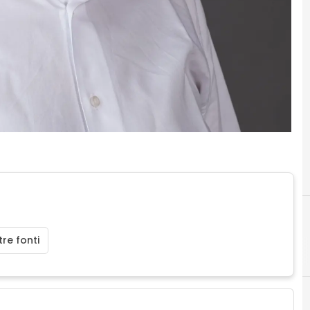
re fonti
A
angel in