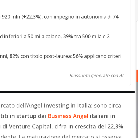
i
920 mln
(+
22,3%
), con impegno in autonomia di
74
nd
inferiori a 50 mila
calano,
39%
tra
500 mila
e
2
nni,
82%
con titolo post-laurea;
56%
applicano criteri
Riassunto generato con AI
rcato dell’
Angel Investing in Italia
: sono circa
stiti in startup dai
Business Angel
italiani in
di Venture Capital, cifra in crescita del 22,3%
ecedente. La maturazione del mercato si osserva