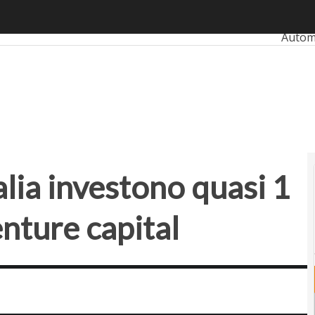
ia investono quasi 1 miliardo ma con il venture capital
Ultimi 
Autom
Banki
Retail
Smart
Start
alia investono quasi 1
enture capital