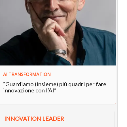
IN
In
“L
in
AI TRANSFORMATION
“Guardiamo (insieme) più quadri per fare
innovazione con l’AI”
INNOVATION LEADER