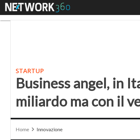
Menu
Business angel, in Ital
STARTUP
Business angel, in It
miliardo ma con il v
Home
Innovazione