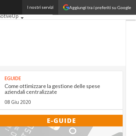
I nostri servizi
Aggiungi tra i preferiti su Google
articoli
otiveUp
ngUp
InsuranceUp
Up
MobilityUp
Proptech
up
EGUIDE
Come ottimizzare la gestione delle spese
aziendali centralizzate
08 Giu 2020