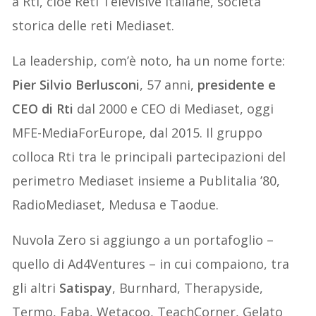
a Rti, cioè Reti Televisive Italiane, società
storica delle reti Mediaset.
La leadership, com’è noto, ha un nome forte:
Pier Silvio Berlusconi
, 57 anni,
presidente e
CEO di Rti
dal 2000 e CEO di Mediaset, oggi
MFE-MediaForEurope, dal 2015. Il gruppo
colloca Rti tra le principali partecipazioni del
perimetro Mediaset insieme a Publitalia ’80,
RadioMediaset, Medusa e Taodue.
Nuvola Zero si aggiungo a un portafoglio –
quello di Ad4Ventures – in cui compaiono, tra
gli altri
Satispay
, Burnhard, Therapyside,
Termo, Faba, Wetacoo, TeachCorner, Gelato