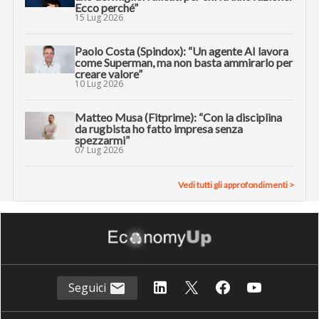
Ecco perché”
15 Lug 2026
Paolo Costa (Spindox): “Un agente AI lavora
come Superman, ma non basta ammirarlo per
creare valore”
10 Lug 2026
Matteo Musa (Fitprime): “Con la disciplina
da rugbista ho fatto impresa senza
spezzarmi”
07 Lug 2026
Vedi tutti gli approfondimenti >
Seguici