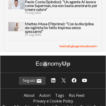
Paolo Costa (Spindox): “Un agente AI lavora
come Superman, ma non basta ammirarlo per
creare valore”
10 Lug 2026
Matteo Musa (Fitprime): “Con la disciplina
da rugbista ho fatto impresa senza
spezzarmi”
07 Lug 2026
Vedi tutti gli approfondimenti >
Seguici
About
Autori
Tags
Rss Feed
Privacy e Cookie Policy