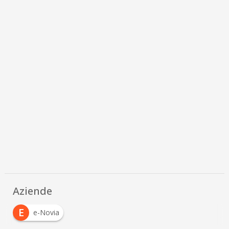
Aziende
E
e-Novia