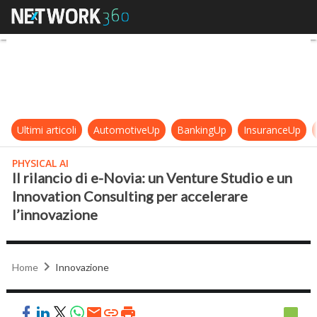
Il rilancio di e-Novia: un Venture 
Ultimi articoli
AutomotiveUp
BankingUp
InsuranceUp
PHYSICAL AI
Il rilancio di e-Novia: un Venture Studio e un
Innovation Consulting per accelerare
l’innovazione
Home
Innovazione