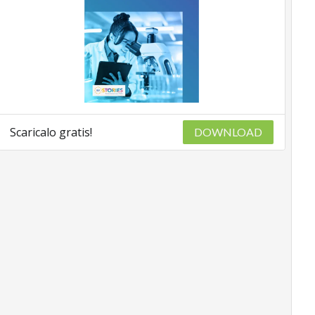
Scaricalo gratis!
DOWNLOAD