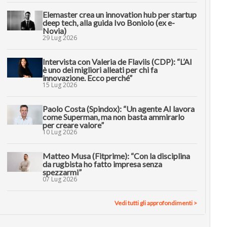
Elemaster crea un innovation hub per startup
deep tech, alla guida Ivo Boniolo (ex e-
Novia)
29 Lug 2026
Intervista con Valeria de Flaviis (CDP): “L’AI
è uno dei migliori alleati per chi fa
innovazione. Ecco perché”
15 Lug 2026
Paolo Costa (Spindox): “Un agente AI lavora
come Superman, ma non basta ammirarlo
per creare valore”
10 Lug 2026
Matteo Musa (Fitprime): “Con la disciplina
da rugbista ho fatto impresa senza
spezzarmi”
07 Lug 2026
Vedi tutti gli approfondimenti >