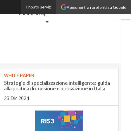
e Capital
I nostri servizi
Aggiungi tra i preferiti su Google
Ultimi articoli
AutomotiveUp
BankingUp
InsuranceUp
RetailUp
SmartMobilityUp
Proptech
Startup
WHITE PAPER
Strategie di specializzazione intelligente: guida
alla politica di coesione e innovazione in Italia
23 Dic 2024