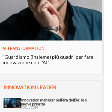
IN
In
“L
in
AI TRANSFORMATION
“Guardiamo (insieme) più quadri per fare
innovazione con l’AI”
INNOVATION LEADER
Innovation manager nell’era dell’AI: le 6
nuove priorità
30 Lug 2026