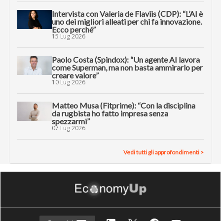
Intervista con Valeria de Flaviis (CDP): “L’AI è
uno dei migliori alleati per chi fa innovazione.
Ecco perché”
15 Lug 2026
Paolo Costa (Spindox): “Un agente AI lavora
come Superman, ma non basta ammirarlo per
creare valore”
10 Lug 2026
Matteo Musa (Fitprime): “Con la disciplina
da rugbista ho fatto impresa senza
spezzarmi”
07 Lug 2026
Vedi tutti gli approfondimenti >