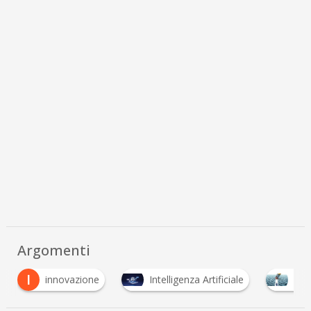
Argomenti
I
innovazione
Intelligenza Artificiale
Open In