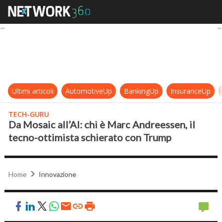
Da Mosaic all’AI: chi è Marc Andre
Ultimi articoli
AutomotiveUp
BankingUp
InsuranceUp
TECH-GURU
Da Mosaic all’AI: chi è Marc Andreessen, il
tecno-ottimista schierato con Trump
Home
Innovazione