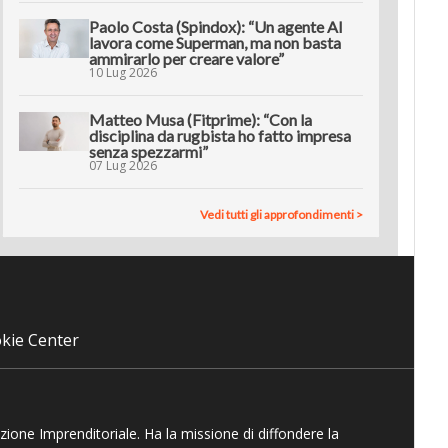
Paolo Costa (Spindox): “Un agente AI
lavora come Superman, ma non basta
ammirarlo per creare valore”
10 Lug 2026
Matteo Musa (Fitprime): “Con la
disciplina da rugbista ho fatto impresa
senza spezzarmi”
07 Lug 2026
Vedi tutti gli approfondimenti >
kie Center
azione Imprenditoriale. Ha la missione di diffondere la