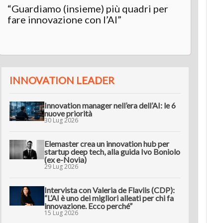
“Guardiamo (insieme) più quadri per
Inter
fare innovazione con l’AI”
“L’AI 
innov
INNOVATION LEADER
Innovation manager nell’era dell’AI: le 6
nuove priorità
30 Lug 2026
Elemaster crea un innovation hub per
startup deep tech, alla guida Ivo Boniolo
(ex e-Novia)
29 Lug 2026
Intervista con Valeria de Flaviis (CDP):
“L’AI è uno dei migliori alleati per chi fa
innovazione. Ecco perché”
15 Lug 2026