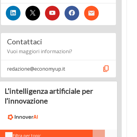
Contattaci
Vuoi maggiori informazioni?
content_copy
redazione@economyup.it
L’intelligenza artificiale per
l’innovazione
Filtra per topic