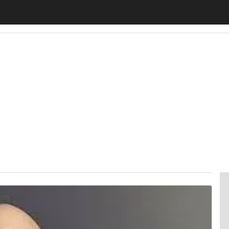
motiveUp
BankingUp
InsuranceUp
RetailUp
SmartM