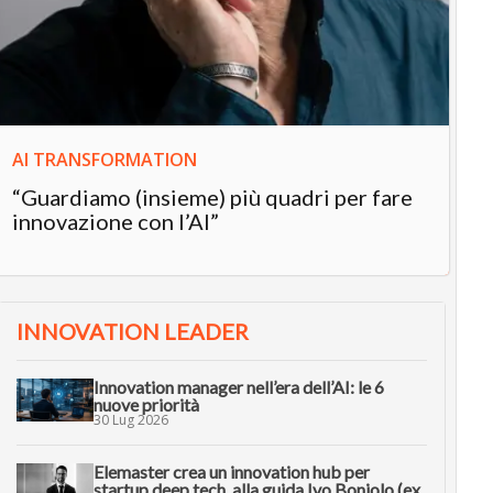
“L
in
AI TRANSFORMATION
“Guardiamo (insieme) più quadri per fare
innovazione con l’AI”
INNOVATION LEADER
Innovation manager nell’era dell’AI: le 6
nuove priorità
30 Lug 2026
Elemaster crea un innovation hub per
startup deep tech, alla guida Ivo Boniolo (ex