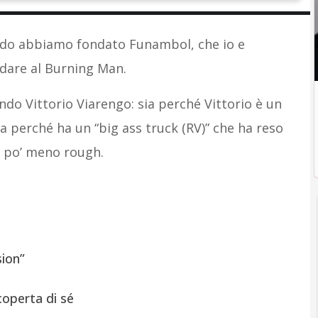
ando abbiamo fondato Funambol, che io e
dare al Burning Man.
ndo Vittorio Viarengo: sia perché Vittorio è un
ia perché ha un “big ass truck (RV)” che ha reso
n po’ meno rough.
sion”
coperta di sé