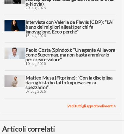
e-Novia)
29 Lug 2026
Intervista con Valeria de Flaviis (CDP): “L’AI
è uno dei migliori alleati per chi fa
innovazione. Ecco perché”
15 Lug 2026
Paolo Costa (Spindox): “Un agente AI lavora
come Superman, ma non basta ammirarlo
per creare valore”
10 Lug 2026
Matteo Musa (Fitprime): “Con la disciplina
da rugbista ho fatto impresa senza
spezzarmi”
07 Lug 2026
Vedi tutti gli approfondimenti >
Articoli correlati