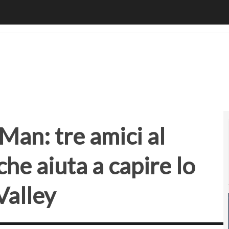
: tre amici al festival nel deserto che aiuta a capire lo spir
 Man: tre amici al
che aiuta a capire lo
Valley