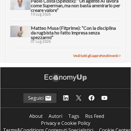
Paolo Costa (Spindox): “Un agente AI lavora
come Superman, ma non basta ammirarlo per
creare valore”
10 Lug 2026
Matteo Musa (Fitprime): “Con la disciplina
da rugbista ho fatto impresa senza
spezzarmi”
07 Lug 2026
Vedi tutti gli approfondimenti >
Seguici
About
Autori
Tags
Rss Feed
Privacy e Cookie Policy
Terms&Conditions Contenuti Specialistici
Cookie Center