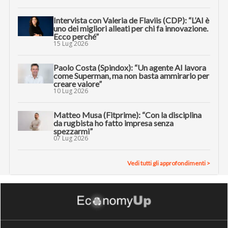
Intervista con Valeria de Flaviis (CDP): “L’AI è
uno dei migliori alleati per chi fa innovazione.
Ecco perché”
15 Lug 2026
Paolo Costa (Spindox): “Un agente AI lavora
come Superman, ma non basta ammirarlo per
creare valore”
10 Lug 2026
Matteo Musa (Fitprime): “Con la disciplina
da rugbista ho fatto impresa senza
spezzarmi”
07 Lug 2026
Vedi tutti gli approfondimenti >