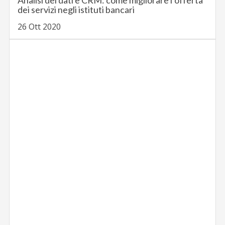
Analisi dei dati e CRM: come migliorare l’offerta
dei servizi negli istituti bancari
26 Ott 2020