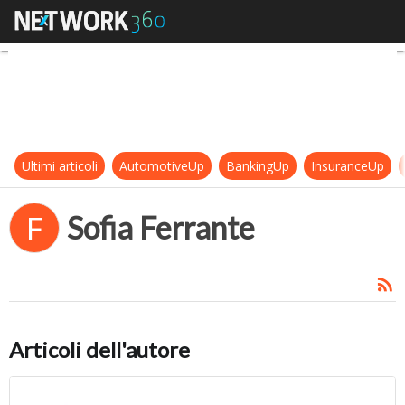
Sofia Ferrante
Ultimi articoli
AutomotiveUp
BankingUp
InsuranceUp
Sofia Ferrante
F
Articoli dell'autore