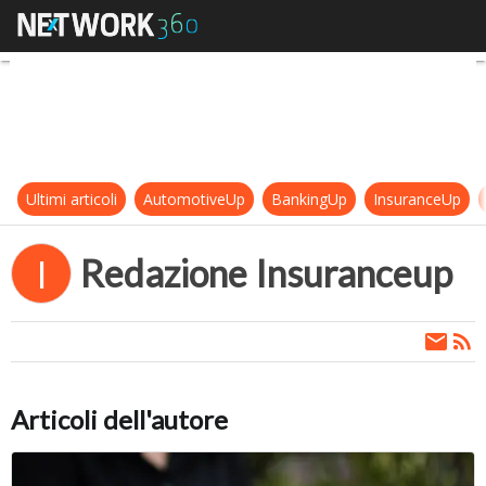
Redazione Insuranceup
Ultimi articoli
AutomotiveUp
BankingUp
InsuranceUp
Redazione Insuranceup
I
Articoli dell'autore