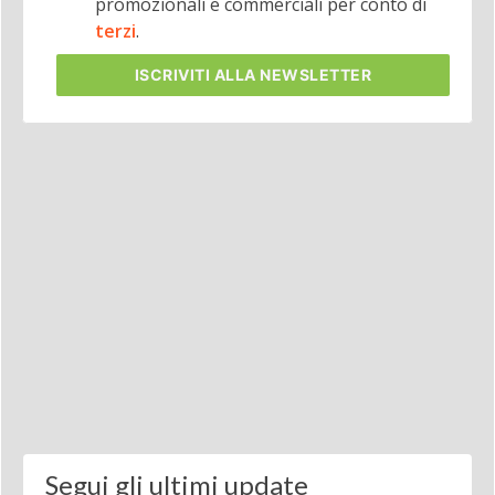
promozionali e commerciali per conto di
terzi
.
ISCRIVITI
ALLA NEWSLETTER
Segui gli ultimi update